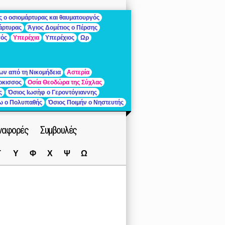
ς ο οσιομάρτυρας και θαυματουργός
μάρτυρας
Άγιος Δομέτιος ο Πέρσης
γός
Υπερέχια
Υπερέχιος
Ωρ
ων από τη Νικομήδεια
Αστερία
ρκισσος
Οσία Θεοδώρα της Σύχλας
ς
Όσιος Ιωσὴφ ο Γεροντόγιαννης
ίω ο Πολυπαθής
Όσιος Ποιμήν ο Νηστευτής
ναφορές
Συμβουλές
Τ
Υ
Φ
Χ
Ψ
Ω