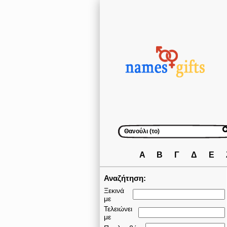
Α
Β
Γ
Δ
Ε
Αναζήτηση:
Ξεκινά
με
Τελειώνει
με