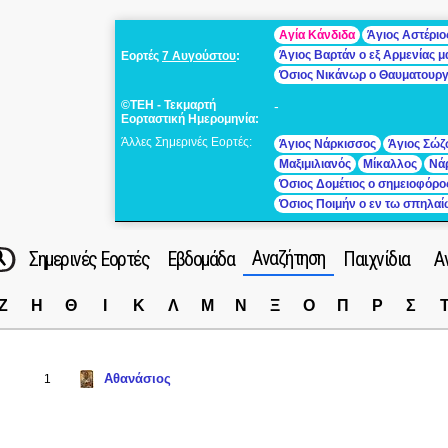
Αγία Κάνδιδα
Άγιος Αστέριο
Άγιος Βαρτάν ο εξ Αρμενίας 
Εορτές
7 Αυγούστου
:
Όσιος Νικάνωρ ο Θαυματουρ
©ΤΕΗ - Τεκμαρτή
-
Εορταστική Ημερομηνία:
Άλλες Σημερινές Εορτές:
Άγιος Νάρκισσος
Άγιος Σώζ
Μαξιμιλιανός
Μίκαλλος
Νά
Όσιος Δομέτιος ο σημειοφόρο
Όσιος Ποιμήν ο εν τω σπηλα
Αναζήτηση
Σημερινές Εορτές
Εβδομάδα
Παιχνίδια
Α
Ζ
Η
Θ
Ι
Κ
Λ
Μ
Ν
Ξ
Ο
Π
Ρ
Σ
Αθανάσιος
1