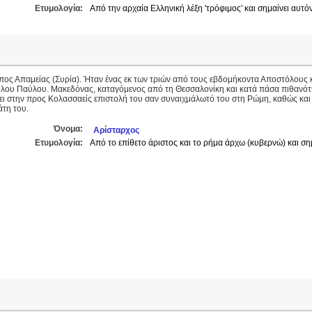
Ετυμολογία:
Από την αρχαία Ελληνική λέξη 'τρόφιμος' και σημαίνει αυτ
πος Απαμείας (Συρία). Ήταν ένας εκ των τριών από τους εβδομήκοντα Αποστόλους 
λου Παύλου. Μακεδόνας, καταγόμενος από τη Θεσσαλονίκη και κατά πάσα πιθανότ
ει στην προς Κολασσαείς επιστολή του σαν συναιχμάλωτό του στη Ρώμη, καθώς και
τη του.
Όνομα:
Αρίσταρχος
Ετυμολογία:
Από το επίθετο άριστος και το ρήμα άρχω (κυβερνώ) και σημ