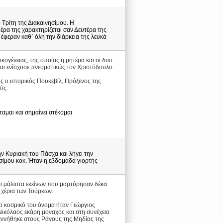
 Τρίτη της Διακαινησίμου. Η
έρα της χαρακτηρίζεται σαν Δευτέρα της
έφεραν καθ΄ όλη την διάρκεια της λευκά
ικογένειας, της οποίας η μητέρα και οι δυο
αι ενίσχυσε πνευματικώς τον Χριστόδουλο.
 ο ιστορικός Πουκεβίλ, Πρόξενος της
ύς.
ταμαι και σημαίνει στέκομαι
ην Κυριακή του Πάσχα και λήγει την
ησίμου κοκ. Ήταν η εβδομάδα γιορτής
αι μάλιστα εκείνων που μαρτύρησαν δέκα
 χέρια των Τούρκων.
Το κοσμικό του όνομα ήταν Γεώργιος
Νικόλαος εκάρη μοναχός και στη συνέχεια
γεννήθηκε στους Ράγους της Μηδίας της