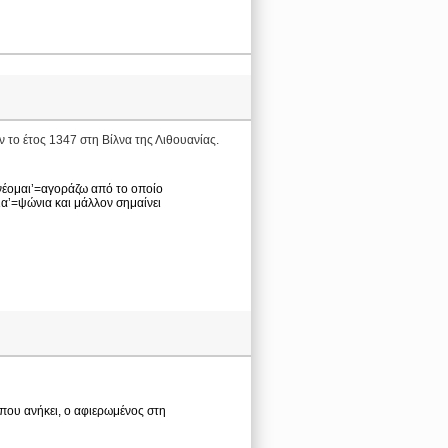
 το έτος 1347 στη Βίλνα της Λιθουανίας.
ωνέομαι’=αγοράζω από το οποίο
ια’=ψώνια και μάλλον σημαίνει
ς που ανήκει, ο αφιερωμένος στη