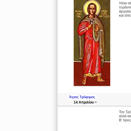
Ήταν ηθ
τυράννο
άρχισαν
και είπ
Άγιος Τρόφιμος
14 Απριλίου
>
Τον Τρό
αλλά κα
Β' προς