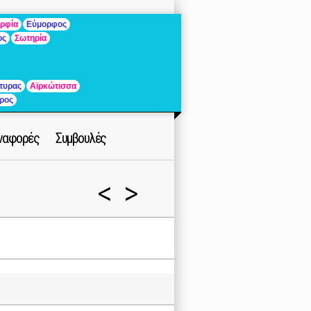
ρφία
Εύμορφος
ος
Σωτηρία
τυρας
Αϊρκώτισσα
ρος
ναφορές
Συμβουλές
<
>