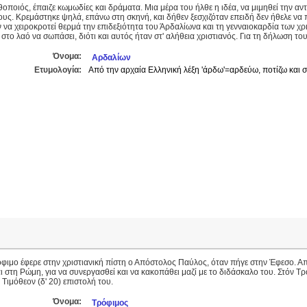
οποιός, έπαιζε κωμωδίες και δράματα. Μια μέρα του ήλθε η ιδέα, να μιμηθεί την α
υς. Κρεμάστηκε ψηλά, επάνω στη σκηνή, και δήθεν ξεσχιζόταν επειδή δεν ήθελε να
 να χειροκροτεί θερμά την επιδεξιότητα του Άρδαλίωνα και τη γενναιοκαρδία των χ
ε στο λαό να σωπάσει, διότι και αυτός ήταν στ' αλήθεια χριστιανός. Για τη δήλωση 
Όνομα:
Αρδαλίων
Ετυμολογία:
Από την αρχαία Ελληνική λέξη 'άρδω'=αρδεύω, ποτίζω και σ
φιμο έφερε στην χριστιανική πίστη ο Απόστολος Παύλος, όταν πήγε στην Έφεσο. Απ
ι στη Ρώμη, για να συνεργασθεί και να κακοπάθει μαζί με το διδάσκαλο του. Στόν 
 Τιμόθεον (δ' 20) επιστολή του.
Όνομα:
Τρόφιμος