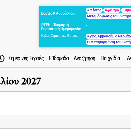
Αφέντης
Αφέντρα
Ευμο
Εορτές
6 Αυγούστου
:
Μεταμόρφωσις του Σωτήρ
©ΤΕΗ - Τεκμαρτή
-
Εορταστική Ημερομηνία:
Άλλες Σημερινές Εορτές:
Άγιος Αββακούμ ο Νεομάρ
Η Μεταμόρφωση του Σωτή
Σημερινές Εορτές
Εβδομάδα
Αναζήτηση
Παιχνίδια
Α
ιλίου 2027