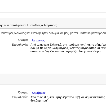
νης οι αυτάδελφοι και Ευστάθιος οι Μάρτυρες
ι Μάρτυρες Αντώνιος και Ιωάννης ήταν αδέλφια και μαζί με τον Ευστάθιο μαρτύρησαν
Όνομα:
Αντώνιος
Ετυμολογία:
Από τα αρχαία Ελληνικά, την πρόθεση ‘αντί’ και το ρήμα ‘
έχουμε τις λέξεις ‘ωνή’=αγορά, ‘ωνητός’=αγοραστός και ‘ών
αυτόν που δωρίζει κάτι που αγοράζει. Τον γενναιόδωρο.
Όνομα:
Δημήτριος
Ετυμολογία:
Από το Δη (Γη) και μήτηρ ("μητέρα Γη") και σημαίνει "αυτό
θεά Δήμητρα"