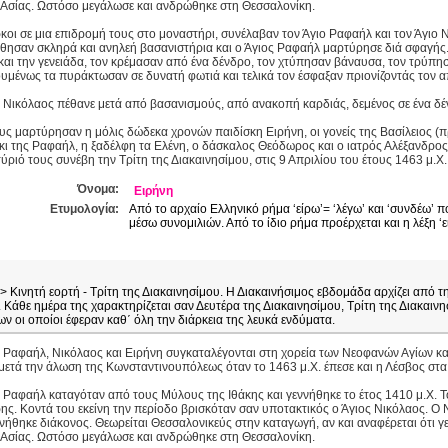
 Ασίας. Ωστόσο μεγάλωσε και ανδρώθηκε στη Θεσσαλονίκη.
κοι σε μια επιδρομή τους στο μοναστήρι, συνέλαβαν τον Άγιο Ραφαήλ και τον Άγιο 
θησαν σκληρά και ανηλεή βασανιστήρια και ο Άγιος Ραφαήλ μαρτύρησε διά σφαγής.
και την γενειάδα, τον κρέμασαν από ένα δένδρο, τον χτύπησαν βάναυσα, τον τρύπη
μένως τα πυράκτωσαν σε δυνατή φωτιά και τελικά τον έσφαξαν πριονίζοντάς τον α
 Νικόλαος πέθανε μετά από βασανισμούς, από ανακοπή καρδιάς, δεμένος σε ένα δέ
υς μαρτύρησαν η μόλις δώδεκα χρονών παιδίσκη Ειρήνη, οι γονείς της Βασίλειος (
ι της Ραφαήλ, η ξαδέλφη τα Ελένη, ο δάσκαλος Θεόδωρος και ο ιατρός Αλέξανδρος
ύριό τους συνέβη την Τρίτη της Διακαινησίμου, στις 9 Απριλίου του έτους 1463 μ.Χ.
Όνομα:
Ειρήνη
Ετυμολογία:
Από το αρχαίο Ελληνικό ρήμα ‘είρω’= ‘λέγω’ και ‘συνδέω’ πο
μέσω συνομιλιών. Από το ίδιο ρήμα προέρχεται και η λέξη ‘ε
> Κινητή εορτή - Τρίτη της Διακαινησίμου. Η Διακαινήσιμος εβδομάδα αρχίζει από τ
άθε ημέρα της χαρακτηρίζεται σαν Δευτέρα της Διακαινησίμου, Τρίτη της Διακαιν
ν οι οποίοι έφεραν καθ΄ όλη την διάρκεια της λευκά ενδύματα.
ι Ραφαήλ, Νικόλαος και Ειρήνη συγκαταλέγονται στη χορεία των Νεοφανών Αγίων κ
μετά την άλωση της Κωνσταντινουπόλεως όταν το 1463 μ.Χ. έπεσε και η Λέσβος στα
 Ραφαήλ καταγόταν από τους Μύλους της Ιθάκης και γεννήθηκε το έτος 1410 μ.Χ. 
ς. Κοντά του εκείνη την περίοδο βρισκόταν σαν υποτακτικός ο Άγιος Νικόλαος. Ο 
νήθηκε διάκονος. Θεωρείται Θεσσαλονικεύς στην καταγωγή, αν και αναφέρεται ότι 
 Ασίας. Ωστόσο μεγάλωσε και ανδρώθηκε στη Θεσσαλονίκη.