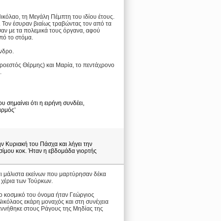
Νικόλαο, τη Μεγάλη Πέμπτη του ιδίου έτους.
 Τον έσυραν βιαίως τραβώντας τον από τα
σαν με τα πολεμικά τους όργανα, αφού
πό το στόμα.
νδρο.
προεστός Θέρμης) και Μαρία, το πεντάχρονο
.
υ σημαίνει ότι η ειρήνη συνδέει,
ιρμός’
ην Κυριακή του Πάσχα και λήγει την
ησίμου κοκ. Ήταν η εβδομάδα γιορτής
αι μάλιστα εκείνων που μαρτύρησαν δέκα
 χέρια των Τούρκων.
Το κοσμικό του όνομα ήταν Γεώργιος
Νικόλαος εκάρη μοναχός και στη συνέχεια
γεννήθηκε στους Ράγους της Μηδίας της