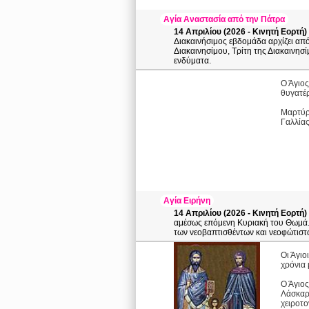
Αγία Αναστασία από την Πάτρα
14 Απριλίου (2026 - Κινητή Εορτή)
Διακαινήσιμος εβδομάδα αρχίζει από
Διακαινησίμου, Τρίτη της Διακαινησ
ενδύματα.
Ο Άγιος
θυγατέρ
Μαρτύρ
Γαλλίας
Αγία Ειρήνη
14 Απριλίου (2026 - Κινητή Εορτή)
αμέσως επόμενη Κυριακή του Θωμά. Κ
των νεοβαπτισθέντων και νεοφώτιστω
Οι Άγιο
χρόνια 
Ο Άγιος
Λάσκαρη
χειροτο