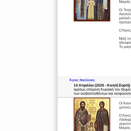
Μικράς
Οι Τούρ
Ακολού
μαλλιά 
προηγου
Ο Άγιος
Μαζί το
αδελφάκ
Το μαρτ
Άγιος Νικόλαος
14 Απριλίου (2026 - Κινητή Εορτή)
αμέσως επόμενη Κυριακή του Θωμά. Κ
των νεοβαπτισθέντων και νεοφώτιστω
Οι Άγιο
χρόνια 
Ο Άγιος
Λάσκαρη
χειροτο
Μικράς