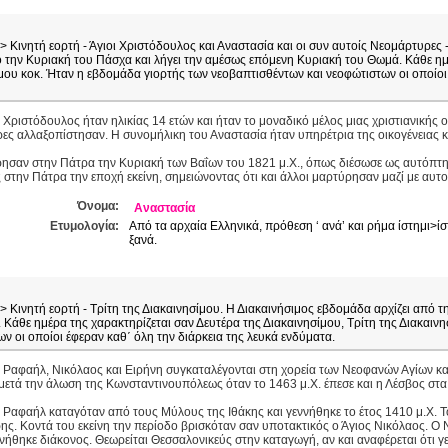
> Κινητή εορτή - Άγιοι Χριστόδουλος και Αναστασία και οι συν αυτοίς Νεομάρτυρες -
 την Κυριακή του Πάσχα και λήγει την αμέσως επόμενη Κυριακή του Θωμά. Κάθε ημ
ίμου κοκ. Ήταν η εβδομάδα γιορτής των νεοβαπτισθέντων και νεοφώτιστων οι οποίοι 
 Χριστόδουλος ήταν ηλικίας 14 ετών και ήταν το μοναδικό μέλος μιας χριστιανικής ο
ες αλλαξοπίστησαν. Η συνομήλικη του Αναστασία ήταν υπηρέτρια της οικογένειας κ
ησαν στην Πάτρα την Κυριακή των Βαΐων του 1821 μ.Χ., όπως διέσωσε ως αυτόπτης
 στην Πάτρα την εποχή εκείνη, σημειώνοντας ότι και άλλοι μαρτύρησαν μαζί με αυτο
Όνομα:
Αναστασία
Ετυμολογία:
Από τα αρχαία Ελληνικά, πρόθεση ‘ ανά’ και ρήμα ίστημι>ίσ
ξανά.
> Κινητή εορτή - Τρίτη της Διακαινησίμου. Η Διακαινήσιμος εβδομάδα αρχίζει από τ
άθε ημέρα της χαρακτηρίζεται σαν Δευτέρα της Διακαινησίμου, Τρίτη της Διακαιν
ν οι οποίοι έφεραν καθ΄ όλη την διάρκεια της λευκά ενδύματα.
ι Ραφαήλ, Νικόλαος και Ειρήνη συγκαταλέγονται στη χορεία των Νεοφανών Αγίων κ
μετά την άλωση της Κωνσταντινουπόλεως όταν το 1463 μ.Χ. έπεσε και η Λέσβος στα
 Ραφαήλ καταγόταν από τους Μύλους της Ιθάκης και γεννήθηκε το έτος 1410 μ.Χ. 
ς. Κοντά του εκείνη την περίοδο βρισκόταν σαν υποτακτικός ο Άγιος Νικόλαος. Ο 
νήθηκε διάκονος. Θεωρείται Θεσσαλονικεύς στην καταγωγή, αν και αναφέρεται ότι 