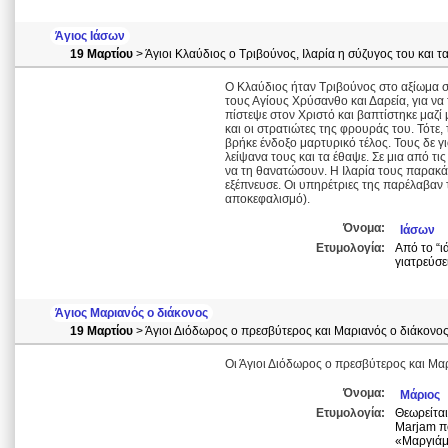
Άγιος Ιάσων
19 Μαρτίου
> Άγιοι Κλαύδιος ο Τριβούνος, Ιλαρία η σύζυγος του και τ
Ο Κλαύδιος ήταν Τριβούνος στο αξίωμα σ
τους Αγίους Χρύσανθο και Δαρεία, για να 
πίστεψε στον Χριστό και βαπτίστηκε μαζί 
και οι στρατιώτες της φρουράς του. Τότε,
βρήκε ένδοξο μαρτυρικό τέλος. Τους δε γ
λείψανα τους και τα έθαψε. Σε μια από τι
να τη θανατώσουν. Η Ιλαρία τους παρακά
εξέπνευσε. Οι υπηρέτριες της παρέλαβαν
αποκεφαλισμό).
Όνομα:
Ιάσων
Ετυμολογία:
Από το “ι
γιατρεύσε
Άγιος Μαριανός ο διάκονος
19 Μαρτίου
> Άγιοι Διόδωρος ο πρεσβύτερος και Μαριανός ο διάκονο
Οι Άγιοι Διόδωρος ο πρεσβύτερος και Μα
Όνομα:
Μάριος
Ετυμολογία:
Θεωρείται
Marjam π
«Μαργιάμ