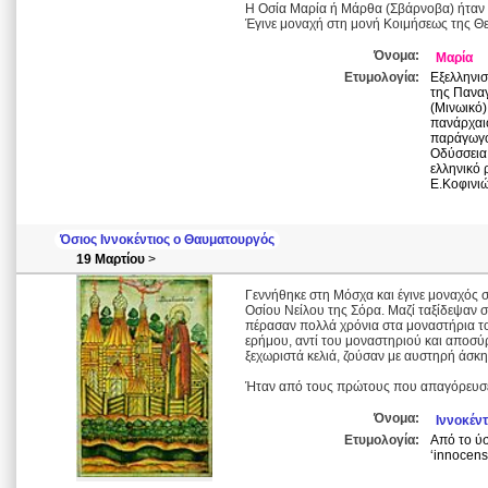
Η Οσία Μαρία ή Μάρθα (Σβάρνοβα) ήταν π
Έγινε μοναχή στη μονή Κοιμήσεως της Θεο
Όνομα:
Μαρία
Ετυμολογία:
Εξελληνι
της Παναγ
(Μινωικό
πανάρχαιο
παράγωγο
Οδύσσεια 
ελληνικό 
Ε.Κοφινιώ
Όσιος Ιννοκέντιος ο Θαυματουργός
19 Μαρτίου
>
Γεννήθηκε στη Μόσχα και έγινε μοναχός 
Οσίου Νείλου της Σόρα. Μαζί ταξίδεψαν σ
πέρασαν πολλά χρόνια στα μοναστήρια το
ερήμου, αντί του μοναστηριού και αποσύρ
ξεχωριστά κελιά, ζούσαν με αυστηρή άσκη
Ήταν από τους πρώτους που απαγόρευσε τ
Όνομα:
Ιννοκέντ
Ετυμολογία:
Από το ύσ
‘innocens