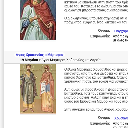
ικέτευαν να επανέλθει στην πίστη του Χρ
εαυτό του. Κατάλαβε το ολίσθημα στο οπο
ομολόγησε μπροστά στους ανακτορικούς τ
Ο Διοκλητιανός, υπόθεσε στην αρχή ότι ο
πράγματος, εξοργισμένος, διέταξε και τον
Όνομα:
Παγχάρι
Ετυμολογία:
Από τις αρ
με όλες τι
Άγιος Χρύσανθος ο Μάρτυρας
19 Μαρτίου
> Άγιοι Μάρτυρες Χρύσανθος και Δαρεία
Οι Άγιοι Μάρτυρες Χρύσανθος και Δαρεία
καταγόταν από την Αλεξάνδρεια και ήταν
κάποιο Χριστιανό και βαπτίσθηκε. Όταν ο
χριστιανική πίστη, του έδωσε για γυναίκ
Αντί όμως να προσελκύσει η Δαρεία τον σ
βαπτίσθηκε. Τότε τους κατήγγειλαν στον 
μαρτύριο άρχισε. Αλλά η καρτερία και η ε
υιούς του Ιάσονα και Μαύρο και τους στρ
Στην συνέχεια έριξαν τους Αγίους Χρύσαν
Όνομα:
Χρυσάνθ
Ετυμολογία:
Από τις α
χρυσάνθε