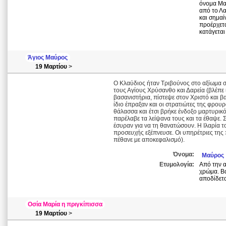
όνομα Μαρ
από το Λα
και σημαί
προέρχετα
κατάγεται
Άγιος Μαύρος
19 Μαρτίου
>
Ο Κλαύδιος ήταν Τριβούνος στο αξίωμα σ
τους Αγίους Χρύσανθο και Δαρεία (βλέπε ί
βασανιστήρια, πίστεψε στον Χριστό και βα
ίδιο έπραξαν και οι στρατιώτες της φρουρ
θάλασσα και έτσι βρήκε ένδοξο μαρτυρικό 
παρέλαβε τα λείψανα τους και τα έθαψε. Σ
έσυραν για να τη θανατώσουν. Η Ιλαρία τ
προσευχής εξέπνευσε. Οι υπηρέτριες της
πέθανε με αποκεφαλισμό).
Όνομα:
Μαύρος
Ετυμολογία:
Από την α
χρώμα. Βα
αποδίδετα
Οσία Μαρία η πριγκίπισσα
19 Μαρτίου
>