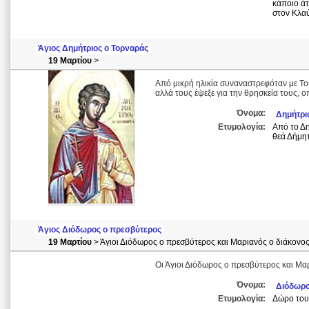
κάποιο άτ
στον Κλα
Άγιος Δημήτριος ο Τορναράς
19 Μαρτίου
>
Από μικρή ηλικία συναναστρεφόταν με Τού
αλλά τους έψεξε για την θρησκεία τους, 
Όνομα:
Δημήτρι
Ετυμολογία:
Από το Δη
θεά Δήμη
Άγιος Διόδωρος ο πρεσβύτερος
19 Μαρτίου
> Άγιοι Διόδωρος ο πρεσβύτερος και Μαριανός ο διάκονο
Οι Άγιοι Διόδωρος ο πρεσβύτερος και Μα
Όνομα:
Διόδωρ
Ετυμολογία:
Δώρο του