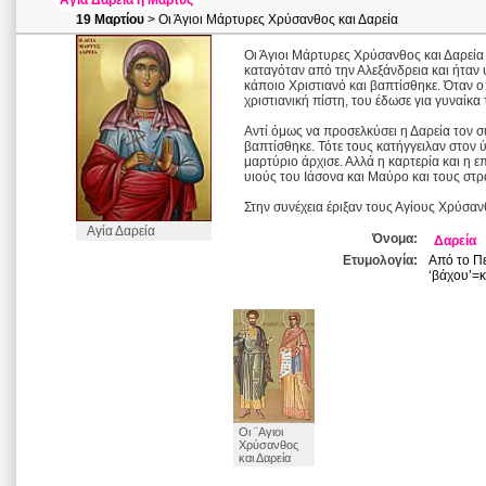
Αγία Δαρεία η Μάρτυς
19 Μαρτίου
> Οι Άγιοι Μάρτυρες Χρύσανθος και Δαρεία
Οι Άγιοι Μάρτυρες Χρύσανθος και Δαρεία
καταγόταν από την Αλεξάνδρεια και ήταν
κάποιο Χριστιανό και βαπτίσθηκε. Όταν ο
χριστιανική πίστη, του έδωσε για γυναίκ
Αντί όμως να προσελκύσει η Δαρεία τον σ
βαπτίσθηκε. Τότε τους κατήγγειλαν στον 
μαρτύριο άρχισε. Αλλά η καρτερία και η ε
υιούς του Ιάσονα και Μαύρο και τους στρα
Στην συνέχεια έριξαν τους Αγίους Χρύσαν
Αγία Δαρεία
Όνομα:
Δαρεία
Ετυμολογία:
Από το Πε
‘βάχου’=κ
Οι ¨Αγιοι
Χρύσανθος
και Δαρεία