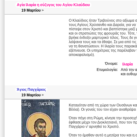
Αγία Ιλαρία η σύζυγος του Αγίου Κλαύδιου
19 Μαρτίου
>
Ο Κλαύδιος ήταν Τριβούνος στο αξίωμα σ
τους Αγίους Χρύσανθο και Δαρεία, για να 
πίστεψε στον Χριστό και βαπτίστηκε μαζί 
και οι στρατιώτες της φρουράς του. Τότε,
βρήκε ένδοξο μαρτυρικό τέλος. Τους δε γ
λείψανα τους και τα έθαψε. Σε μια από τι
να τη θανατώσουν. Η Ιλαρία τους παρακά
εξέπνευσε. Οι υπηρέτριες της παρέλαβαν
αποκεφαλισμό).
Όνομα:
Ιλαρία
Ετυμολογία:
Από την α
και ευθυμ
Άγιος Παγχάριος
19 Μαρτίου
>
Καταγόταν από τη χώρα των Oυσάνων και 
Βίλλα). Οι γονείς του τον είχαν αναθρέψε
Όταν πήγε στη Ρώμη, κίνησε την προσοχή
έφθασε μέχρι τον Διοκλητιανό, που τον πρ
Παγχάριο ν' αρνηθεί το Χριστό.
Όταν το έμαθαν αυτό η μητέρα του και η 