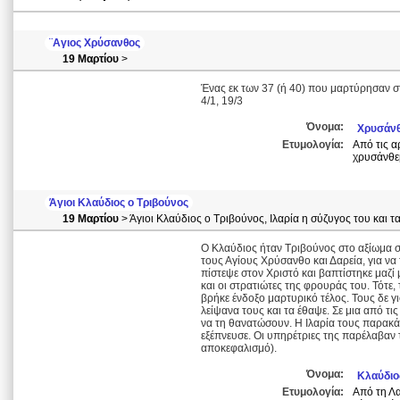
¨Αγιος Χρύσανθος
19 Μαρτίου
>
Ένας εκ των 37 (ή 40) που μαρτύρησαν σ
4/1, 19/3
Όνομα:
Χρυσάνθ
Ετυμολογία:
Από τις α
χρυσάνθε
Άγιοι Κλαύδιος ο Τριβούνος
19 Μαρτίου
> Άγιοι Κλαύδιος ο Τριβούνος, Ιλαρία η σύζυγος του και τ
Ο Κλαύδιος ήταν Τριβούνος στο αξίωμα σ
τους Αγίους Χρύσανθο και Δαρεία, για να 
πίστεψε στον Χριστό και βαπτίστηκε μαζί 
και οι στρατιώτες της φρουράς του. Τότε,
βρήκε ένδοξο μαρτυρικό τέλος. Τους δε γ
λείψανα τους και τα έθαψε. Σε μια από τι
να τη θανατώσουν. Η Ιλαρία τους παρακά
εξέπνευσε. Οι υπηρέτριες της παρέλαβαν
αποκεφαλισμό).
Όνομα:
Κλαύδιο
Ετυμολογία:
Από τη Λα