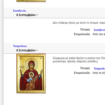
Σκιαδενός
8 Σεπτεμβρίου
>
Δεν υπάρχει άγιος με αυτό το όνομα, παρ
Όνομα:
Σκιαδεν
Ετυμολογία:
Από την α
Τσαμπίκος
8 Σεπτεμβρίου
>
Σύμφωνα με λαϊκό θρύλο η εικόνα της Π
μοναστήρι, έβγαζε τσάμπες (σπίθες).
Όνομα:
Τσαμπίκ
Ετυμολογία:
Από τη λέ