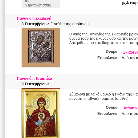
της
Νερατζιώτισσας
Παναγία η Σκιαδενή
8 Σεπτεμβρίου
> Γενεθλια της παρθένου
Ο ναός της Παναγίας της Σκιαδενής βρίσ
όνομα τόσο της εικόνας όσο και της μονής
Αρτέμιδος που κατεδαφίστηκε και καταστ
Όνομα:
Σκιαδεν
Ετυμολογία:
Από την α
Παναγιά η Τσαμπίκα
8 Σεπτεμβρίου
>
Σύμφωνα με λαϊκό θρύλο η εικόνα της Π
μοναστήρι, έβγαζε τσάμπες (σπίθες).
Όνομα:
Τσαμπίκ
Ετυμολογία:
Από τη λέ