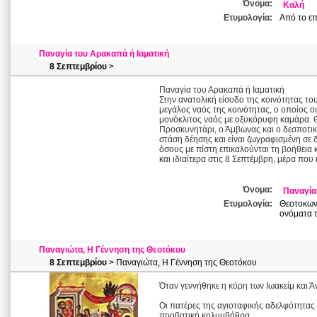
Όνομα:
Καλή
Ετυμολογία:
Από το επ
Παναγία του Αρακαπά ή Ιαματική
8 Σεπτεμβρίου
>
Παναγία του Αρακαπά ή Ιαματική
Στην ανατολική είσοδο της κοινότητας το
μεγάλος ναός της κοινότητας, ο οποίος ο
μονόκλιτος ναός με οξυκόρυφη καμάρα. Θα
Προσκυνητάρι, ο Άμβωνας και ο δεσποτικό
στάση δέησης και είναι ζωγραφισμένη σε 
όσους με πίστη επικαλούνται τη βοήθεια κα
και ιδιαίτερα στις 8 Σεπτέμβρη, μέρα που
Όνομα:
Παναγία
Ετυμολογία:
Θεοτοκωνύ
ονόματα τ
Παναγιώτα, Η Γέννηση της Θεοτόκου
8 Σεπτεμβρίου
> Παναγιώτα, Η Γέννηση της Θεοτόκου
Όταν γεννήθηκε η κόρη των Ιωακείμ και 
Οι πατέρες της αγιοταφικής αδελφότητας
προβατική κολυμβήθρα.