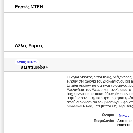
Εορτές ©ΤΕΗ
-
Άλλες Εορτές
Άγιος Νίκων
8 Σεπτεμβρίου
>
Οι Άγιοι Μάρκος ο ποιμένας, Αλέξανδρος,
έζησαν στα χρόνια του Διοκλητιανού και 
Επειδή ομολόγησε ότι είναι χριστιανός, 
Αλέξανδρο, τον Αλφειό και τον Ζώσιμο, 
άρχισαν να τα κατασκευάζουν, ένιωσαν τ
μαρτύρησαν με φρικτό τρόπο, αφού έριξα
αφού συνέχισαν να τον βασανίζουν φρικτά
Νικών και Νέων, μαζί με πολλές Παρθένε
Όνομα:
Νίκων
Ετυμολογία:
Από το αρ
επικράτησ