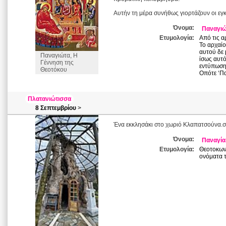
Αυτήν τη μέρα συνήθως γιορτάζουν οι εγ
Όνομα:
Παναγι
Ετυμολογία:
Από τις α
Το αρχαίο
αυτού δε 
Παναγιώτα, Η
ίσως αυτό
Γέννηση της
εντύπωση 
Θεοτόκου
Οπότε ‘Πα
Πλατανιώτισσα
8 Σεπτεμβρίου
>
Ένα εκκλησάκι στο χωριό Κλαπατσούνα.σ
Όνομα:
Παναγία
Ετυμολογία:
Θεοτοκωνύ
ονόματα τ