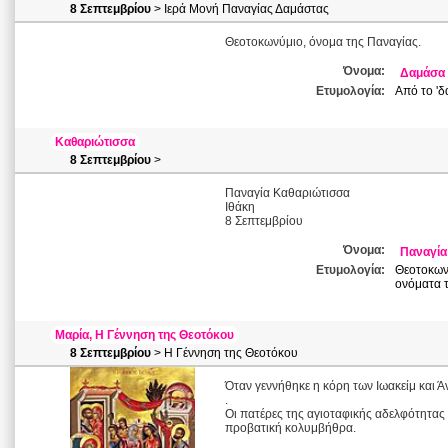
8 Σεπτεμβρίου
> Ιερά Μονή Παναγίας Δαμάστας
Θεοτοκωνύμιο, όνομα της Παναγίας.
Όνομα:
Δαμάσα
Ετυμολογία:
Από το 'δ
Καθαριώτισσα
8 Σεπτεμβρίου
>
Παναγία Καθαριώτισσα
Ιθάκη
8 Σεπτεμβρίου
Όνομα:
Παναγία
Ετυμολογία:
Θεοτοκωνύ
ονόματα τ
Μαρία, Η Γέννηση της Θεοτόκου
8 Σεπτεμβρίου
> Η Γέννηση της Θεοτόκου
Όταν γεννήθηκε η κόρη των Ιωακείμ και 
.
Οι πατέρες της αγιοταφικής αδελφότητας
προβατική κολυμβήθρα.