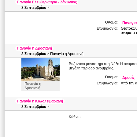
Παναγία Ελευθεριώτρια - Ζάκυνθος
8 Σεπτεμβρίου
>
Όνομα:
Παναγία
Ετυμολογία:
Θεοτοκωνύ
ονόματα τ
Παναγία η Δροσιανή
8 Σεπτεμβρίου
> Παναγία η Δροσιανή
Βυζαντινό μοναστήρι στη Νάξο Η ονομασί
μεγάλη περίοδο ανομβρίας.
Όνομα:
Δροσίς
Ετυμολογία:
Από την α
Παναγία η
Δροσιανή
Παναγία η Καλολειβαδιανή
8 Σεπτεμβρίου
>
Κύθνος