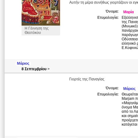
Αυτήν τη μέρα συνήθως γιορτάζουν οι εγ
Όνομα:
Μαρία
Ετυμολογία:
Εξελληνι
της Παναγ
(Μινωικό
Η Γέννηση της
πανάρχαιο
Θεοτόκου
παράγωγο
Οδύσσεια 
ελληνικό 
Ε.Κοφινιώ
Μάριος
8 Σεπτεμβρίου
>
Γιορτές της Παναγίας
Όνομα:
Μάριος
Ετυμολογία:
Θεωρείται
Marjam π
«Μαργιάμ
όνομα Μαρ
από το Λα
και σημαί
προέρχετα
κατάγεται