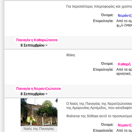
Για περισσότερες πληροφορίες και χριστι
Όνομα:
Νεράντζ
Ετυμολογία:
Από το ομ
Παναγία η Καθαριώτισσα
8 Σεπτεμβρίου
>
Ιθάκη
Όνομα:
Καθαρή
Ετυμολογία:
Από τα αρ
αρνητικό,
Παναγία η Νεραντζιώτισσα
8 Σεπτεμβρίου
>
Ο Ναός της Παναγίας της Νερατζιώτισσας
της Αμαρυσίας Αρτέμιδος, που κατεδαφίστ
Φαίνεται της δόθηκε αυτό το προσωνύμιο
Όνομα:
Νεραντζ
Ναός της Παναγίας
Ετυμολογία:
Από το ομ