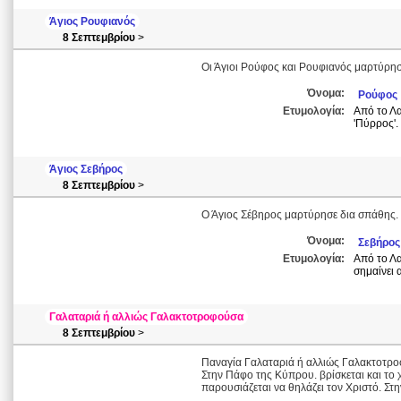
Άγιος Ρουφιανός
8 Σεπτεμβρίου
>
Οι Άγιοι Ρούφος και Ρουφιανός μαρτύρη
Όνομα:
Ρούφος
Ετυμολογία:
Από το Λα
'Πύρρος'.
Άγιος Σεβήρος
8 Σεπτεμβρίου
>
Ο Άγιος Σέβηρος μαρτύρησε δια σπάθης.
Όνομα:
Σεβήρος
Ετυμολογία:
Από το Λα
σημαίνει 
Γαλαταριά ή αλλιώς Γαλακτοτροφούσα
8 Σεπτεμβρίου
>
Παναγία Γαλαταριά ή αλλιώς Γαλακτοτρ
Στην Πάφο της Κύπρου. βρίσκεται και το
παρουσιάζεται να θηλάζει τον Χριστό. Σ