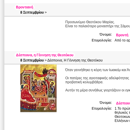
Βροντιανή
8 Σεπτεμβρίου
>
Προσωνύμιο Θεοτόκου Μαρίας.
Είναι το παλαιότερο μοναστήρι της Σάμο
Όνομα:
Βροντή
Ετυμολογία:
Από το αρ
Δέσποινα, η Γέννηση της Θεοτόκου
8 Σεπτεμβρίου
> Δέσποινα, Η Γέννηση της Θεοτόκου
Όταν γεννήθηκε η κόρη των Ιωακείμ και 
Οι πατέρες της αγιοταφικής αδελφότητας
προβατική κολυμβήθρα.
Αυτήν τη μέρα συνήθως γιορτάζουν οι εγ
Όνομα:
Δέσποι
Ετυμολογία:
1.Το πρώτ
θηλυκός τ
Θεοτοκωνύ
Ελλήνων κ