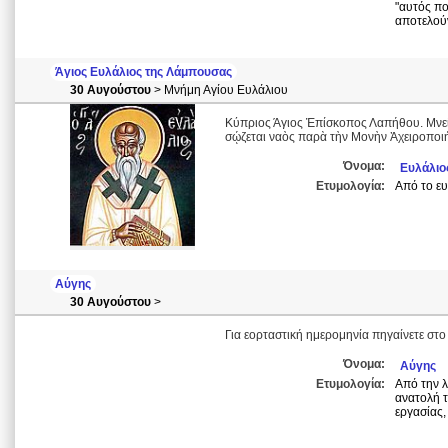
"αυτός πο
αποτελούν
Άγιος Ευλάλιος της Λάμπουσας
30 Αυγούστου
> Μνήμη Αγίου Ευλάλιου
Κύπριος Άγιος Ἐπίσκοπος Λαπήθου. Μνεί
σῴζεται ναὸς παρὰ τὴν Μονὴν Ἀχειροποιή
Όνομα:
Ευλάλιο
Ετυμολογία:
Από το ευ
Αύγης
30 Αυγούστου
>
Για εορταστική ημερομηνία πηγαίνετε στο 
Όνομα:
Αύγης
Ετυμολογία:
Από την λ
ανατολή τ
εργασίας,