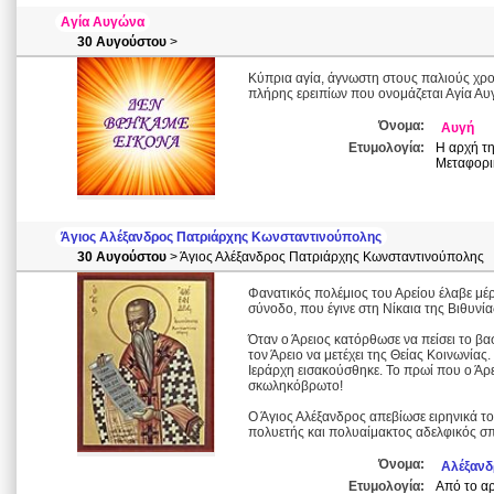
Αγία Αυγώνα
30 Αυγούστου
>
Κύπρια αγία, άγνωστη στους παλιούς χρ
πλήρης ερειπίων που ονομάζεται Αγία Αυ
Όνομα:
Αυγή
Ετυμολογία:
Η αρχή τη
Μεταφορικ
Άγιος Αλέξανδρος Πατριάρχης Κωνσταντινούπολης
30 Αυγούστου
> Άγιος Αλέξανδρος Πατριάρχης Κωνσταντινούπολης
Φανατικός πολέμιος του Αρείου έλαβε μ
σύνοδο, που έγινε στη Νίκαια της Βιθυνία
Όταν ο Άρειος κατόρθωσε να πείσει το βασ
τον Άρειο να μετέχει της Θείας Κοινωνία
Ιεράρχη εισακούσθηκε. Το πρωί που ο Άρε
σκωληκόβρωτο!
Ο Άγιος Αλέξανδρος απεβίωσε ειρηνικά το 
πολυετής και πολυαίμακτος αδελφικός σ
Όνομα:
Αλέξανδ
Ετυμολογία:
Από το αρ