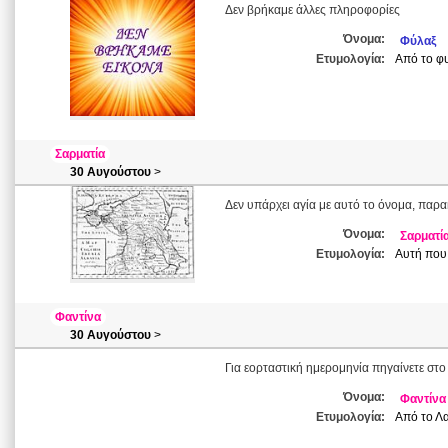
Δεν βρήκαμε άλλες πληροφορίες
Όνομα:
Φύλαξ
Ετυμολογία:
Από το φυ
Σαρματία
30 Αυγούστου
>
Δεν υπάρχει αγία με αυτό το όνομα, παρα
Όνομα:
Σαρματί
Ετυμολογία:
Αυτή που 
Φαντίνα
30 Αυγούστου
>
Για εορταστική ημερομηνία πηγαίνετε στο
Όνομα:
Φαντίνα
Ετυμολογία:
Από το Λα