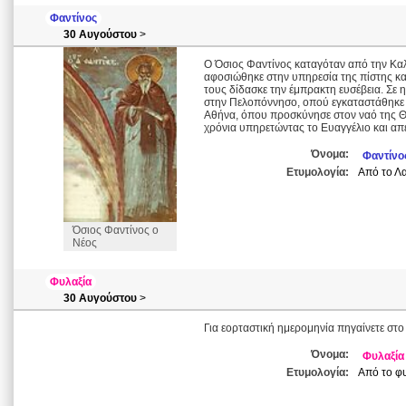
Φαντίνος
30 Αυγούστου
>
Ο Όσιος Φαντίνος καταγόταν από την Καλ
αφοσιώθηκε στην υπηρεσία της πίστης κα
τους δίδασκε την έμπρακτη ευσέβεια. Σε 
στην Πελοπόννησο, οπού εγκαταστάθηκε γ
Αθήνα, όπου προσκύνησε στον ναό της Θε
χρόνια υπηρετώντας το Ευαγγέλιο και απ
Όνομα:
Φαντίνο
Ετυμολογία:
Από το Λα
Όσιος Φαντίνος ο
Νέος
Φυλαξία
30 Αυγούστου
>
Για εορταστική ημερομηνία πηγαίνετε στο
Όνομα:
Φυλαξία
Ετυμολογία:
Από το φυ