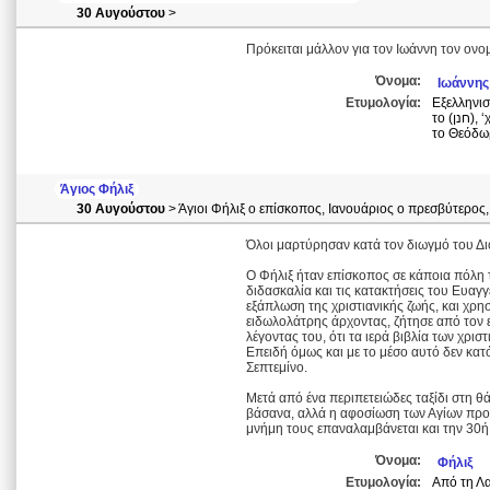
30 Αυγούστου
>
Πρόκειται μάλλον για τον Ιωάννη τον ονο
Όνομα:
Ιωάννης
Ετυμολογία:
Εξελληνισμένο Εβραϊκό
το (חנן), ‘χανάν = δώρο και σημαίνει δώρο του Θεού. Το αντίστοιχο του στα Ελληνικά είναι
το Θεόδω
Άγιος Φήλιξ
30 Αυγούστου
> Άγιοι Φήλιξ ο επίσκοπος, Ιανουάριος ο πρεσβύτερος
Όλοι μαρτύρησαν κατά τον διωγμό του Διο
Ο Φήλιξ ήταν επίσκοπος σε κάποια πόλη τ
διδασκαλία και τις κατακτήσεις του Ευαγγε
εξάπλωση της χριστιανικής ζωής, και χρη
ειδωλολάτρης άρχοντας, ζήτησε από τον 
λέγοντας του, ότι τα ιερά βιβλία των χρι
Επειδή όμως και με το μέσο αυτό δεν κατ
Σεπτεμίνο.
Μετά από ένα περιπετειώδες ταξίδι στη θ
βάσανα, αλλά η αφοσίωση των Αγίων προς
μνήμη τους επαναλαμβάνεται και την 30ή
Όνομα:
Φήλιξ
Ετυμολογία:
Από τη Λα