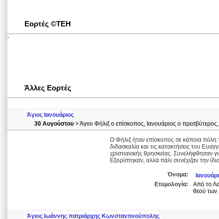
Εορτές ©ΤΕΗ
-
Άλλες Εορτές
Άγιος Ιανουάριος
30 Αυγούστου
> Άγιοι Φήλιξ ο επίσκοπος, Ιανουάριος ο πρεσβύτερος
Ο Φήλιξ ήταν επίσκοπος σε κάποια πόλη τ
διδασκαλία και τις κατακτήσεις του Ευαγγ
χριστιανικής θρησκείας. Συνελήφθησαν 
Εξορίστηκαν, αλλά πάλι συνέχιζαν την ίδι
Όνομα:
Ιανουάρ
Ετυμολογία:
Από το Λα
θεού των
Άγιος Ιωάννης πατριάρχης Κωνσταντινούπολης