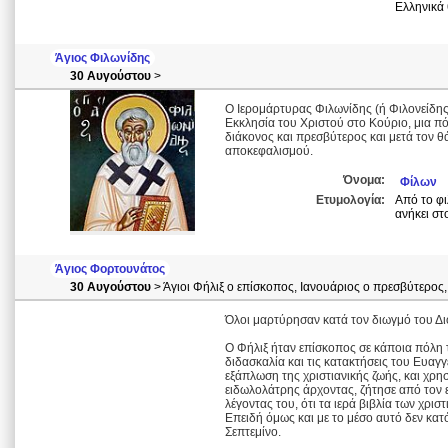
Ελληνικά 
Άγιος Φιλωνίδης
30 Αυγούστου
>
Ο Ιερομάρτυρας Φιλωνίδης (ή Φιλονείδης
Εκκλησία του Χριστού στο Κούριο, μια π
διάκονος και πρεσβύτερος και μετά τον 
αποκεφαλισμού.
Όνομα:
Φίλων
Ετυμολογία:
Από το φι
ανήκει στ
Άγιος Φορτουνάτος
30 Αυγούστου
> Άγιοι Φήλιξ ο επίσκοπος, Ιανουάριος ο πρεσβύτερος
Όλοι μαρτύρησαν κατά τον διωγμό του Διο
Ο Φήλιξ ήταν επίσκοπος σε κάποια πόλη τ
διδασκαλία και τις κατακτήσεις του Ευαγγε
εξάπλωση της χριστιανικής ζωής, και χρη
ειδωλολάτρης άρχοντας, ζήτησε από τον 
λέγοντας του, ότι τα ιερά βιβλία των χρι
Επειδή όμως και με το μέσο αυτό δεν κατ
Σεπτεμίνο.