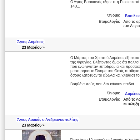
Ο Άγιος Βασσιανός έζησε στη Ρωσία κατά
1481.
Όνομα:
Βασίλει
Ετυμολογία:
Από το αρ
στα Δωρικ
Άγιος Δομέτιος
23 Μαρτίου
>
Ο Μάρτυς του Χριστού Δομέτιος έζησε κα
της Φρυγίας. Βλέποντας όμως ότι πολλοί
που ενώ γινόταν ιπποδρομία και προσφερ
μαρτυρήσει το Όνομα του Θεού, στάθηκε 
όσους λάτρευαν τα είδωλα και χλεύασε το
Βοηθά αυτούς που δεν κάνουν παιδιά.
Όνομα:
Δομέτιο
Ετυμολογία:
Από το Λα
κατάληξη 
Άγιος Λουκάς ο Ανδριανουπολίτης
23 Μαρτίου
>