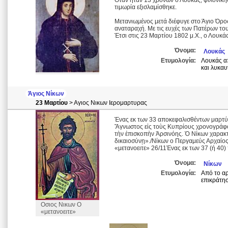
Όταν ήταν 13 χρονών ο Λουκάς, φιλονίκησε
τιμωρία εξισλαμίσθηκε.
Μετανιωμένος μετά διέφυγε στο Άγιο Όρος
αναταραχή. Με τις ευχές των Πατέρων το
Έτσι στις 23 Μαρτίου 1802 μ.Χ., ο Λουκά
Όνομα:
Λουκάς
Ετυμολογία:
Λουκάς απ
και λυκαυ
Άγιος Νίκων
23 Μαρτίου
> Αγιος Νικων Ιερομαρτυρας
Ένας εκ των 33 αποκεφαλισθέντων μαρτύ
Ἄγνωστος εἰς τοὺς Κυπρίους χρονογράφο
τὴν ἐπισκοπὴν Ἀρσινόης. Ὁ Νίκων χαρακτ
δικαιοσύνῃ»./Νίκων ο Περγαμεύς Αρχαίο
«μετανοειτε» 26/11Ένας εκ των 37 (ή 40
Όνομα:
Νίκων
Ετυμολογία:
Από το αρ
επικράτησ
Οσιος Νικων Ο
«μετανοειτε»