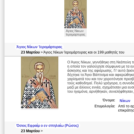
Αγιος Νικων
Ιερομαρτυρας
Άγιος Νίκων Ίερομάρτυρας
23 Μαρτίου
> Άγιος Νίκων Ίερομάρτυρας και οι 199 μαθητές του
O Άγιος Νίκων, γεννήθηκε στη Νεάπολη τη
η οποία τον γαλούχησε σύμφωνα με τα ευα
άσκησης και της αφιέρωσης. Γι' αυτό ξεκ
δέχτηκε το Άγιο Βάπτισμα και αφιερώθηκε
χαρίσματά του και τον χειροτόνησε πρεσβ
τούς καθοδηγεί. Πολύ γρήγορα, η συνοδεί
μαζί με άλλους εννέα, σχημάτισαν μια ευ
του ηγεμόνα, αρνήθηκαν, συνελήφθησαν,
Όνομα:
Νίκων
Ετυμολογία:
Από το αρ
επικράτησ
Όσιος Εφραίμ ο εν σπηλαίω (Ρώσος)
23 Μαρτίου
>