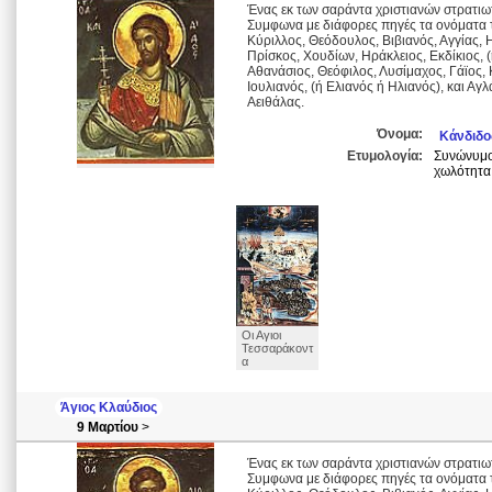
Ένας εκ των σαράντα χριστιανών στρατιω
Συμφωνα με διάφορες πηγές τα ονόματα τ
Κύριλλος, Θεόδουλος, Βιβιανός, Αγγίας, 
Πρίσκος, Χουδίων, Ηράκλειος, Εκδίκιος, 
Αθανάσιος, Θεόφιλος, Λυσίμαχος, Γάϊος, Κ
Ιουλιανός, (ή Ελιανός ή Ηλιανός), και Α
Αειθάλας.
Όνομα:
Κάνδιδο
Ετυμολογία:
Συνώνυμο 
χωλότητα 
Οι Αγιοι
Τεσσαράκοντ
α
Άγιος Κλαύδιος
9 Μαρτίου
>
Ένας εκ των σαράντα χριστιανών στρατιω
Συμφωνα με διάφορες πηγές τα ονόματα τ