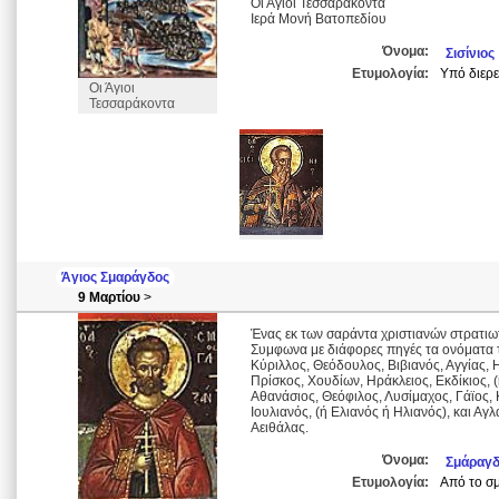
Οι Άγιοι Τεσσαράκοντα
Ιερά Μονή Βατοπεδίου
Όνομα:
Σισίνιος
Ετυμολογία:
Υπό διερε
Οι Άγιοι
Τεσσαράκοντα
Άγιος Σμαράγδος
9 Μαρτίου
>
Ένας εκ των σαράντα χριστιανών στρατιω
Συμφωνα με διάφορες πηγές τα ονόματα τ
Κύριλλος, Θεόδουλος, Βιβιανός, Αγγίας, 
Πρίσκος, Χουδίων, Ηράκλειος, Εκδίκιος, 
Αθανάσιος, Θεόφιλος, Λυσίμαχος, Γάϊος, Κ
Ιουλιανός, (ή Ελιανός ή Ηλιανός), και Α
Αειθάλας.
Όνομα:
Σμάραγ
Ετυμολογία:
Από το σμ