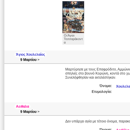
Οι Άγιοι
Τεσσαράκοντ
α
Άγιος Χουλελαίος
9 Μαρτίου
>
Μαρτύρησε με τους Επαφρόδιτο, Αμμώνιο,
σπηλιές στο βουνό Κορώνη, κοντά στο χω
Συνελήφθησαν και εκτελέστηκαν.
Όνομα:
Χουλελα
Ετυμολογία:
Αειθαλα
9 Μαρτίου
>
Δεν υπάρχει αγία με τέτοιο όνομα, παρακ
Όνομα: