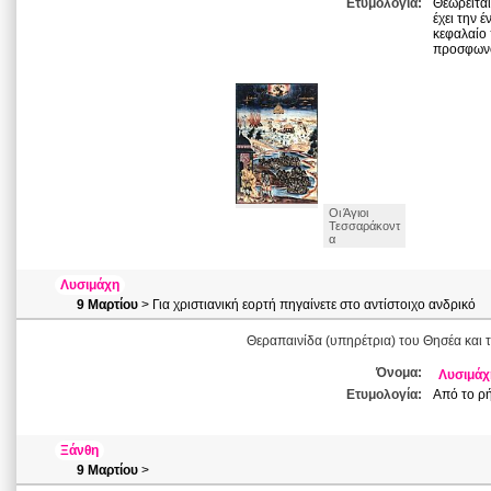
Ετυμολογία:
Θεωρείται
έχει την 
κεφαλαίο 
προσφωνού
Οι Άγιοι
Τεσσαράκοντ
α
Λυσιμάχη
9 Μαρτίου
> Για χριστιανική εορτή πηγαίνετε στο αντίστοιχο ανδρικό
Θεραπαινίδα (υπηρέτρια) του Θησέα και 
Όνομα:
Λυσιμάχ
Ετυμολογία:
Από το ρή
Ξάνθη
9 Μαρτίου
>