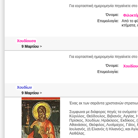
Για εορταστική ημερομηνία πηγαίνετε στο
Όνομα:
Φιλοκτή
Ετυμολογία:
Από το φί
κτήματα, 
Χουδίουσα
9 Μαρτίου
>
Για εορταστική ημερομηνία πηγαίνετε στο
Όνομα:
Χουδίου
Ετυμολογία:
Χουδίων
9 Μαρτίου
>
Ένας εκ των σαράντα χριστιανών στρατιω
Συμφωνα με διάφορες πηγές τα ονόματα τ
Κύριλλος, Θεόδουλος, Βιβιανός, Αγγίας, 
Πρίσκος, Χουδίων, Ηράκλειος, Εκδίκιος, 
Αθανάσιος, Θεόφιλος, Λυσίμαχος, Γάϊος, Κ
Ιουλιανός, (ή Ελιανός ή Ηλιανός), και Α
Αειθάλας.