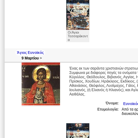
Οι Άγιοι
Τεσσαράκοντ
α
Άγιος Ευνοϊκός
9 Μαρτίου
>
Ένας εκ των σαράντα χριστιανών στρατιω
Συμφωνα με διάφορες πηγές τα ονόματα τ
Κύριλλος, Θεόδουλος, Βιβιανός, Αγγίας, 
Πρίσκος, Χουδίων, Ηράκλειος, Εκδίκιος, 
Αθανάσιος, Θεόφιλος, Λυσίμαχος, Γάϊος, Κ
Ιουλιανός, (ή Ελιανός ή Ηλιανός), και Α
Αειθάλας.
Όνομα:
Ευνοϊκό
Ετυμολογία:
Από τα αρ
διευκολύν