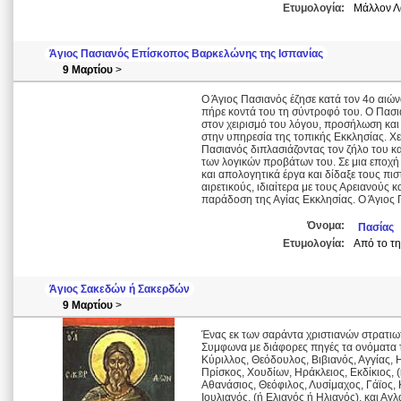
Ετυμολογία:
Μάλλον Λα
Άγιος Πασιανός Επίσκοπος Βαρκελώνης της Ισπανίας
9 Μαρτίου
>
Ο Άγιος Πασιανός έζησε κατά τον 4ο αιώ
πήρε κοντά του τη σύντροφό του. Ο Πασι
στον χειρισμό του λόγου, προσήλωση και
στην υπηρεσία της τοπικής Εκκλησίας. Χ
Πασιανός διπλασιάζοντας τον ζήλο του κ
των λογικών προβάτων του. Σε μια εποχή 
και απολογητικά έργα και δίδαξε τους π
αιρετικούς, ιδιαίτερα με τους Αρειανούς
παράδοση της Αγίας Εκκλησίας. Ο Άγιος Π
Όνομα:
Πασίας
Ετυμολογία:
Από το τη
Άγιος Σακεδών ή Σακερδών
9 Μαρτίου
>
Ένας εκ των σαράντα χριστιανών στρατιω
Συμφωνα με διάφορες πηγές τα ονόματα τ
Κύριλλος, Θεόδουλος, Βιβιανός, Αγγίας, 
Πρίσκος, Χουδίων, Ηράκλειος, Εκδίκιος, 
Αθανάσιος, Θεόφιλος, Λυσίμαχος, Γάϊος, Κ
Ιουλιανός, (ή Ελιανός ή Ηλιανός), και Α