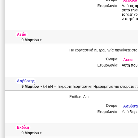
Αειθάλα
Ετυμολογία:
Από τις α
φυτό είνα
το ‘αεί’ χ
νεότητά τ
Αετία
9 Μαρτίου
>
Για εορταστική ημερομηνία πηγαίνετε στο
Όνομα:
Αετία
Ετυμολογία:
Αυτή που 
Ασβύστης
9 Μαρτίου
> ©ΤΕΗ – Τεκμαρτή Εορταστική Ημερομηνία για ονόματα πο
Επίθετο Δία
Όνομα:
Ασβύστ
Ετυμολογία:
Υπό διερ
Εκδίκη
9 Μαρτίου
>