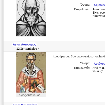
Όνομα:
Αλμπέο
Ετυμολογία:
Αυτός ο ά
Elvis, ον
παρονομασ
Άγιος Αυτόνομος
12 Σεπτεμβρίου
>
Ιερομάρτυρας 3ου αιώνα-επίσκοπος Ιταλί
Όνομα:
Αυτόνο
Ετυμολογία:
Από το αυ
νόμους".
Αγιος Αυτόνομος