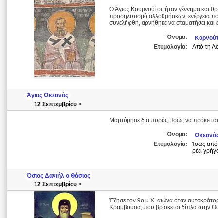
Ο Άγιος Κουρνούτος ήταν γέννημα και θρέμ
προσηλυτισμό αλλοθρήσκων, ενέργεια πο
συνελήφθη, αρνήθηκε να σταματήσει και ε
Όνομα:
Κορνού
Ετυμολογία:
Από τη Λα
Άγιος Ωκεανός
12 Σεπτεμβρίου
>
Μαρτύρησε δια πυρός. Ίσως να πρόκειται γ
Όνομα:
Ωκεανό
Ετυμολογία:
Ίσως από 
ρέει γρήγ
Όσιος Δανιήλ ο Θάσιος
12 Σεπτεμβρίου
>
Έζησε τον 9ο μ.Χ. αιώνα όταν αυτοκράτο
Κραμβούσα, που βρίσκεται δίπλα στην Θά