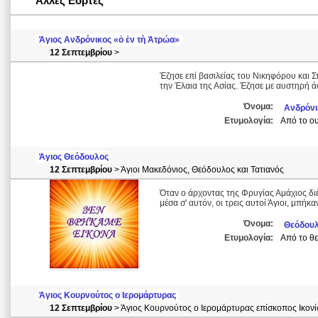
Άλλες Εορτές
Άγιος Ανδρόνικος «ὁ ἐν τὴ Ἀτρώα»
12 Σεπτεμβρίου
>
Έζησε επί βασιλείας του Νικηφόρου και Σ
την Έλαια της Ασίας. Έζησε με αυστηρή ά
Όνομα:
Ανδρόνι
Ετυμολογία:
Από το ου
Άγιος Θεόδουλος
12 Σεπτεμβρίου
> Άγιοι Μακεδόνιος, Θεόδουλος και Τατιανός
Όταν ο άρχοντας της Φρυγίας Αμάχιος δι
μέσα σ' αυτόν, οι τρεις αυτοί Άγιοι, μπή
Όνομα:
Θεόδου
Ετυμολογία:
Από το θε
Άγιος Κουρνούτος ο Ιερομάρτυρας
12 Σεπτεμβρίου
> Άγιος Κουρνούτος ο Ιερομάρτυρας επίσκοπος Ικον