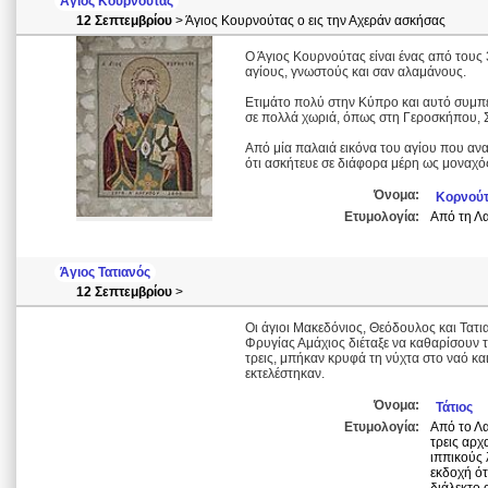
Άγιος Κουρνούτας
12 Σεπτεμβρίου
> Άγιος Κουρνούτας ο εις την Αχεράν ασκήσας
Ο Άγιος Κουρνούτας είναι ένας από τους
αγίους, γνωστούς και σαν αλαμάνους.
Ετιμάτο πολύ στην Κύπρο και αυτό συμπ
σε πολλά χωριά, όπως στη Γεροσκήπου, Σ
Από μία παλαιά εικόνα του αγίου που ανα
ότι ασκήτευε σε διάφορα μέρη ως μοναχό
Όνομα:
Κορνού
Ετυμολογία:
Από τη Λα
Άγιος Τατιανός
12 Σεπτεμβρίου
>
Οι άγιοι Μακεδόνιος, Θεόδουλος και Τατι
Φρυγίας Αμάχιος διέταξε να καθαρίσουν τ
τρεις, μπήκαν κρυφά τη νύχτα στο ναό κ
εκτελέστηκαν.
Όνομα:
Τάτιος
Ετυμολογία:
Από το Λα
τρεις αρχ
ιππικούς 
εκδοχή ότ