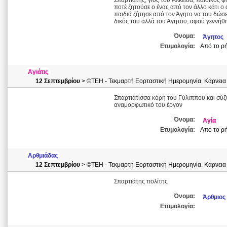
Σπαρτιάτης, γιος του Aλκείδα, παιδικός φ
ποτέ ζητούσε ο ένας από τον άλλο κάτι ο
παιδιά ζήτησε από τον Άγητο να του δώσει
δικός του αλλά του Άγητου, αφού γεννήθη
Όνομα:
Άγητος
Ετυμολογία:
Από το ρ
Αγιάτις
12 Σεπτεμβρίου
> ©ΤΕΗ - Τεκμαρτή Εορταστική Ημερομηνία. Κάρνεια
Σπαρτιάτισσα κόρη του Γύλιππου και σύζυ
αναμορφωτικό του έργον
Όνομα:
Αγία
Ετυμολογία:
Από το ρή
Αρθμιάδας
12 Σεπτεμβρίου
> ©ΤΕΗ - Τεκμαρτή Εορταστική Ημερομηνία. Κάρνεια
Σπαρτιάτης πολίτης
Όνομα:
Άρθμιος
Ετυμολογία: