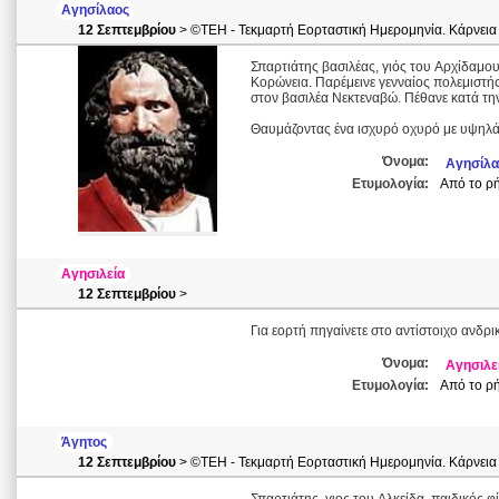
Αγησίλαος
12 Σεπτεμβρίου
> ©ΤΕΗ - Τεκμαρτή Εορταστική Ημερομηνία. Κάρνεια
Σπαρτιάτης βασιλέας, γιός του Aρχίδαμου
Kορώνεια. Παρέμεινε γενναίος πολεμιστή
στον βασιλέα Nεκτεναβώ. Πέθανε κατά την
Θαυμάζοντας ένα ισχυρό οχυρό με υψηλά τ
Όνομα:
Αγησίλα
Ετυμολογία:
Από το ρή
Αγησιλεία
12 Σεπτεμβρίου
>
Για εορτή πηγαίνετε στο αντίστοιχο ανδρι
Όνομα:
Αγησιλε
Ετυμολογία:
Από το ρή
Άγητος
12 Σεπτεμβρίου
> ©ΤΕΗ - Τεκμαρτή Εορταστική Ημερομηνία. Κάρνεια